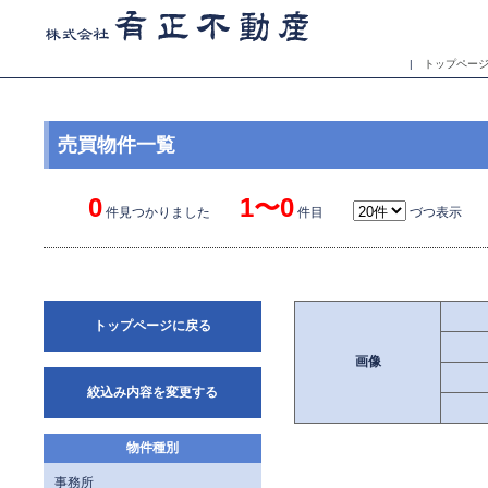
|
トップペー
売買物件一覧
0
1〜0
件見つかりました
件目
づつ表示 
トップページに戻る
画像
絞込み内容を変更する
物件種別
事務所