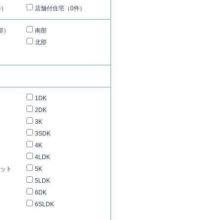
件）
店舗付住宅（0件）
部）
南部
北部
1DK
2DK
3K
3SDK
4K
4LDK
ゼット
5K
5LDK
6DK
6SLDK