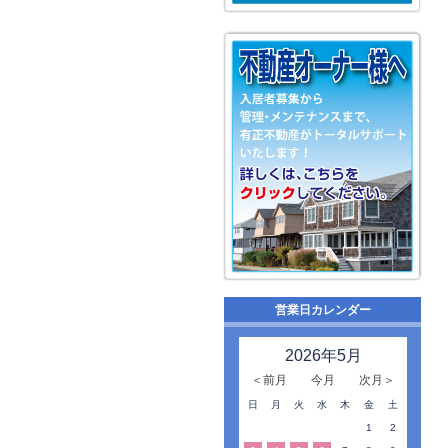
営業日カレンダー
2026年5月
＜前月
今月
次月＞
日
月
火
水
木
金
土
1
2