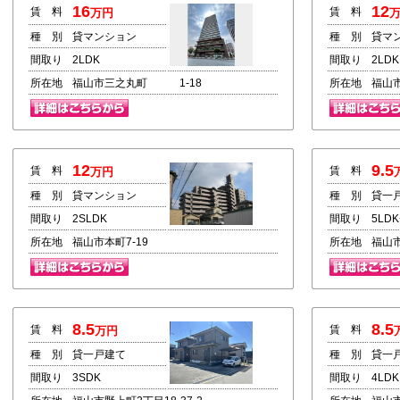
16
12
賃 料
賃 料
万円
種 別
貸マンション
種 別
貸マ
間取り
2LDK
間取り
2LDK
所在地
福山市三之丸町 1-18
所在地
福山市
12
9.5
賃 料
賃 料
万円
種 別
貸マンション
種 別
貸一
間取り
2SLDK
間取り
5LDK
所在地
福山市本町7-19
所在地
福山市
8.5
8.5
賃 料
賃 料
万円
種 別
貸一戸建て
種 別
貸一
間取り
3SDK
間取り
4LDK