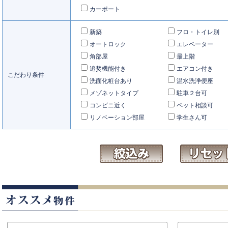
カーポート
新築
フロ・トイレ別
オートロック
エレベーター
角部屋
最上階
追焚機能付き
エアコン付き
こだわり条件
洗面化粧台あり
温水洗浄便座
メゾネットタイプ
駐車２台可
コンビニ近く
ペット相談可
リノベーション部屋
学生さん可