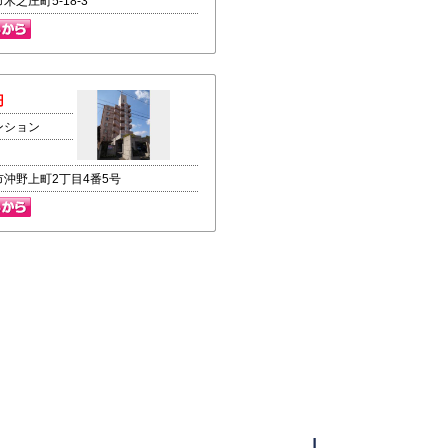
木之庄町5-18-3
円
ンション
市沖野上町2丁目4番5号