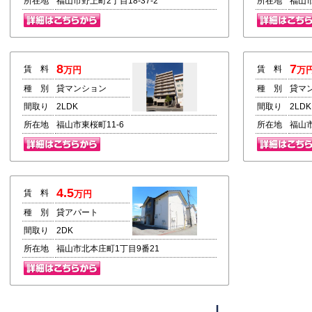
所在地
福山市野上町2丁目18-37-2
所在地
福山市
8
7
賃 料
賃 料
万円
万
種 別
貸マンション
種 別
貸マ
間取り
2LDK
間取り
2LDK
所在地
福山市東桜町11-6
所在地
福山
4.5
賃 料
万円
種 別
貸アパート
間取り
2DK
所在地
福山市北本庄町1丁目9番21