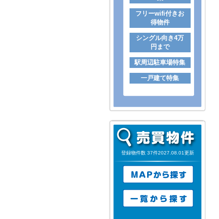
フリーwifi付きお
得物件
シングル向き4万
円まで
駅周辺駐車場特集
一戸建て特集
登録物件数 37件2027.08.01更新