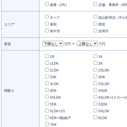
倉庫（2件）
店舗、事務所（8
すべて
福山駅周辺（中心
エリア
東部
西部
府中市
笠岡市
家賃
万円 〜
万円
1R
1K
1LDK
2K
2LDK
2SLDK
3SK
3DK
3LDK
3SLDK
間取り
4DK
4SDK
4SLDK
4SLDK+2クロー
5DK
5SDK
5LDK+2S
5SLDK
6DK+3帖納戸
6LDK
7DK