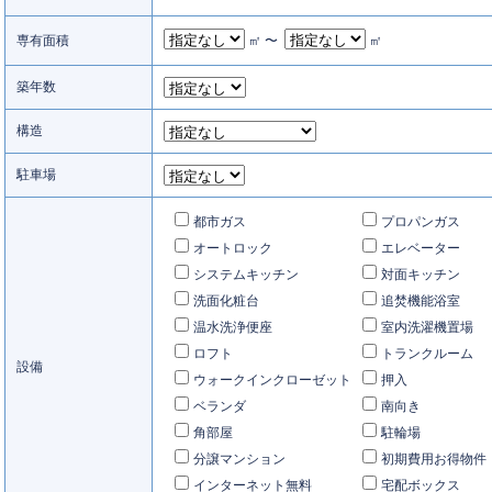
専有面積
㎡ 〜
㎡
築年数
構造
駐車場
都市ガス
プロパンガス
オートロック
エレベーター
システムキッチン
対面キッチン
洗面化粧台
追焚機能浴室
温水洗浄便座
室内洗濯機置場
ロフト
トランクルーム
設備
ウォークインクローゼット
押入
ベランダ
南向き
角部屋
駐輪場
分譲マンション
初期費用お得物件
インターネット無料
宅配ボックス