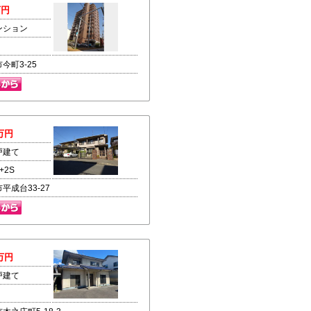
万円
ンション
今町3-25
万円
戸建て
+2S
平成台33-27
万円
戸建て