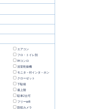
エアコン
フロ・トイレ別
IHコンロ
浴室乾燥機
モニタ－付インタ－ホン
クローゼット
下駄箱
最上階
駐車2台可
フリーwifi
防犯カメラ