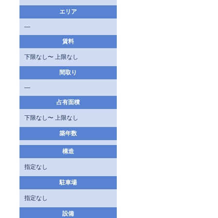
エリア
—
賃料
下限なし〜 上限なし
間取り
—
占有面積
下限なし〜 上限なし
築年数
構造
指定なし
駐車場
指定なし
設備