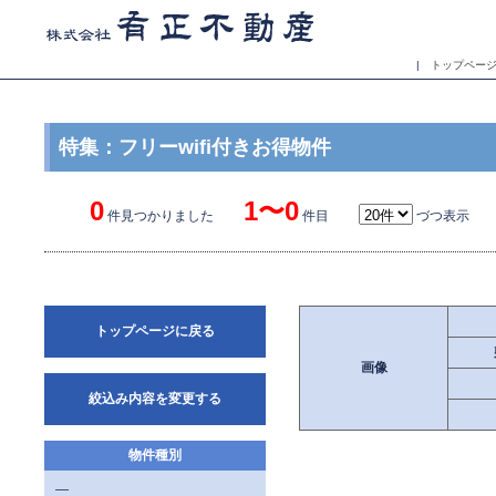
|
トップペー
特集：フリーwifi付きお得物件
0
1〜0
件見つかりました
件目
づつ表示 
トップページに戻る
画像
絞込み内容を変更する
物件種別
—